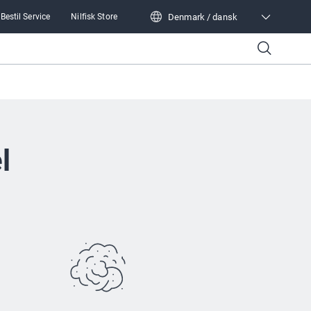
Denmark / dansk
Bestil Service
Nilfisk Store
Denmark / dansk
l