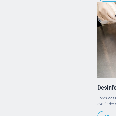
Desinf
Vores desin
overflader 