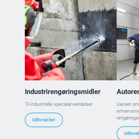
Industrirengøringsmidler
Autore
Til industrielle specialanvendelser
Uanset om d
erhvervsmæ
rengøringsm
Udforsk her
Udforsk