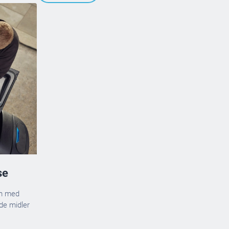
se
rm med
de midler