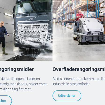
ngøringsmidler
Overfladerengøringsmi
et er din egen bil eller en
Altid skinnende rene kommercielle
ssig maskinpark, holder vores
industrielle arbejdsflader.
idler alting fint rent.
Udforsk her
 her