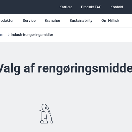
Karriere
Produkt FAQ
Kontakt
rodukter
Service
Brancher
Sustainability
Om Nilfisk
er
Industrirengøringsmidler
Valg af rengøringsmidde