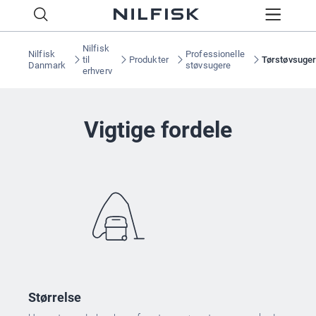
Nilfisk
Nilfisk
Professionelle
til
Produkter
Tørstøvsuge
Danmark
støvsugere
erhverv
Vigtige fordele
Størrelse