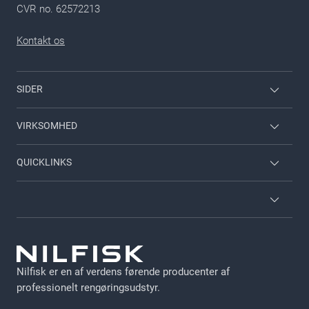
CVR no. 62572213
Kontakt os
SIDER
Medarbejderlogin
VIRKSOMHED
Nilfisk til hjemmet
Kontakt
QUICKLINKS
Viper
Om Nilfisk
Om Nilfisk
Nilfisk Food
Kataloger
Vilkår og betingelser
Leveringsbetingelser
GDPR
Jobs
Nilfisk er en af verdens førende producenter af
Persondata politik
professionelt rengøringsudstyr.
Cookie Politik