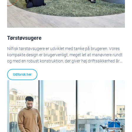
Tørstøvsugere
Nilfisk tørstøvsugere er udviklet med tanke på brugeren. Vores
kompakte design er brugervenligt, meget let at manøvrere rundt
og med en robust konstruktion, der giver høj driftssikkerhed år
efter år. Vores kvalitetsfiltre sikrer en kraftig sugeevne og en
effektiv filtrering.
Udforsk her