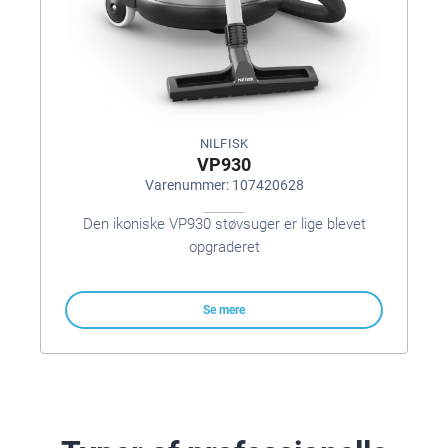
NILFISK
VP930
Varenummer: 107420628
Den ikoniske VP930 støvsuger er lige blevet
opgraderet
Se mere