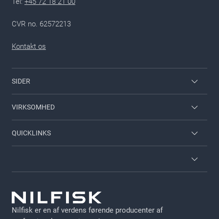
Tel:
+45 72 18 21 00
CVR no. 62572213
Kontakt os
SIDER
Medarbejderlogin
VIRKSOMHED
Nilfisk til hjemmet
Kontakt
QUICKLINKS
Viper
Om Nilfisk
Om Nilfisk
Nilfisk Food
Kataloger
Vilkår og betingelser
Leveringsbetingelser
GDPR
Jobs
Nilfisk er en af verdens førende producenter af
Persondata politik