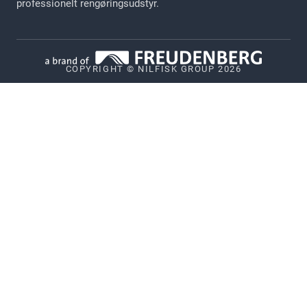
professionelt rengøringsudstyr.
Cookie Politik
Ophavsret
COPYRIGHT © NILFISK GROUP 2026
Politik for offentliggørelse af sårbarheder
Whistleblower System