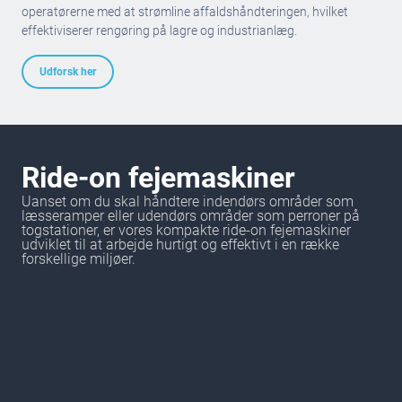
operatørerne med at strømline affaldshåndteringen, hvilket
effektiviserer rengøring på lagre og industrianlæg.
Udforsk her
Ride-on fejemaskiner
Uanset om du skal håndtere indendørs områder som
læsseramper eller udendørs områder som perroner på
togstationer, er vores kompakte ride-on fejemaskiner
udviklet til at arbejde hurtigt og effektivt i en række
forskellige miljøer.