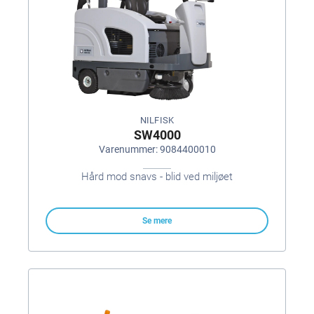
NILFISK
SW4000
Varenummer: 9084400010
Hård mod snavs - blid ved miljøet
Se mere