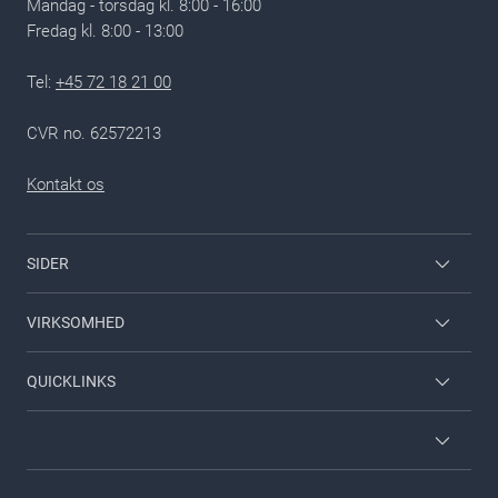
Mandag - torsdag kl. 8:00 - 16:00
Fredag kl. 8:00 - 13:00​
Tel:
+45 72 18 21 00
CVR no. 62572213
Kontakt os
SIDER
Medarbejderlogin
VIRKSOMHED
Nilfisk til hjemmet
Kontakt
QUICKLINKS
Viper
Om Nilfisk
Om Nilfisk
Nilfisk Food
Kataloger
Vilkår og betingelser