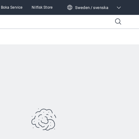
Sweden / svenska
Boka Service
Nilfisk Store
Sweden / svenska