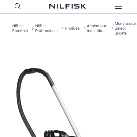
Monofazate,
Nilfisk
Nilfisk
Aspiratoare
Produse
umed-
România
Professional
industriale
uscate