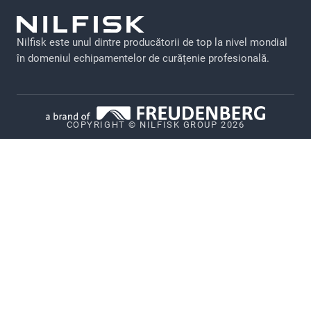
Precizări legale
Nilfisk este unul dintre producătorii de top la nivel mondial
Politică de confidențialitate
în domeniul echipamentelor de curățenie profesională.
Politica privind modulele cookie
Vulnerability Disclosure Policy
COPYRIGHT © NILFISK GROUP 2026
Whistleblower System