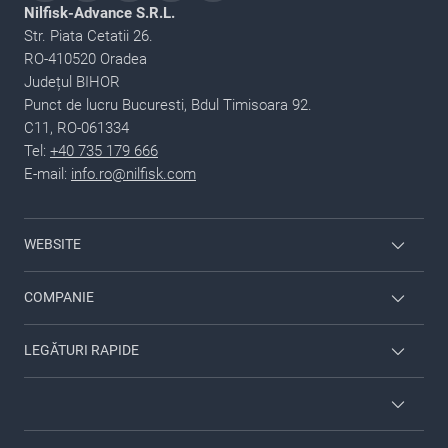
Nilfisk-Advance S.R.L.
Str. Piata Cetatii 26.
RO-410520 Oradea
Județul BIHOR
Punct de lucru Bucuresti, Bdul Timisoara 92.
C11, RO-061334
Tel:
+40 735 179 666
E-mail:
info.ro@nilfisk.com
WEBSITE
Employee login
COMPANIE
Viper
Contacte
LEGĂTURI RAPIDE
Despre Nilfisk
Servicii
Brosuri
GDPR