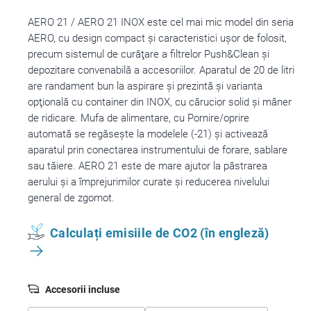
AERO 21 / AERO 21 INOX este cel mai mic model din seria
AERO, cu design compact şi caracteristici uşor de folosit,
precum sistemul de curăţare a filtrelor Push&Clean şi
depozitare convenabilă a accesoriilor. Aparatul de 20 de litri
are randament bun la aspirare şi prezintă şi varianta
opţională cu container din INOX, cu cărucior solid şi mâner
de ridicare. Mufa de alimentare, cu Pornire/oprire
automată se regăseşte la modelele (-21) şi activează
aparatul prin conectarea instrumentului de forare, sablare
sau tăiere. AERO 21 este de mare ajutor la păstrarea
aerului şi a împrejurimilor curate şi reducerea nivelului
general de zgomot.
Calculați emisiile de CO2 (în engleză)
Accesorii incluse