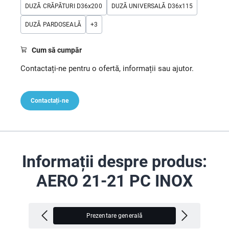
DUZĂ CRĂPĂTURI D36x200
DUZĂ UNIVERSALĂ D36x115
DUZĂ PARDOSEALĂ
+
3
Cum să cumpăr
Contactați-ne pentru o ofertă, informații sau ajutor.
Contactați-ne
Informații despre produs:
AERO 21-21 PC INOX
Prezentare generală
V