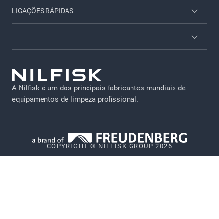
Contacto
LIGAÇÕES RÁPIDAS
Acesso empregados
Sobre nos
Brochuras e catálogos
Acessórios
Termos e condições
Atendimento ao cliente
Proteção de dados
Serviço técnico
A Nilfisk é um dos principais fabricantes mundiais de
Aviso legal
equipamentos de limpeza profissional.
Emprego
Política de privacidade
Política de cookies
COPYRIGHT © NILFISK GROUP 2026
Política de comunicação de vulnerabilidades
Sistema de alerta de irregularidades