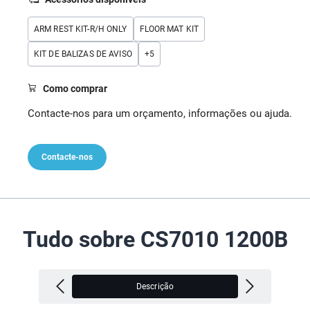
ARM REST KIT-R/H ONLY
FLOOR MAT KIT
KIT DE BALIZAS DE AVISO
+
5
Como comprar
Contacte-nos para um orçamento, informações ou ajuda.
Contacte-nos
Tudo sobre CS7010 1200B
Descrição
V