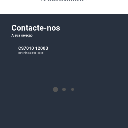
Contacte-nos
A sua seleção
CS7010 1200B
Referência: 56511816