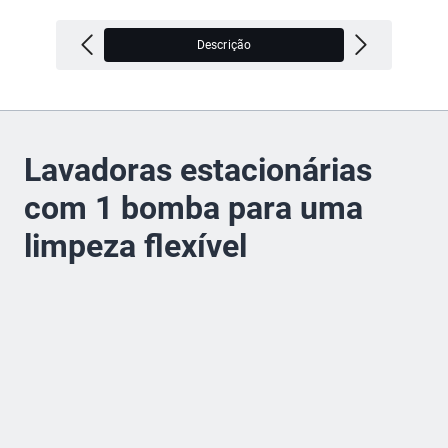
Descrição
V
Lavadoras estacionárias
com 1 bomba para uma
limpeza flexível