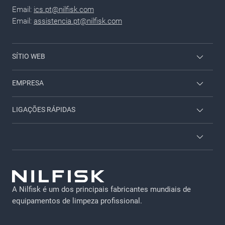
Email:
ics.pt@nilfisk.com
Email:
assistencia.pt@nilfisk.com
SÍTIO WEB
Viper Profissional
EMPRESA
Nilfisk Doméstico
Contacto
LIGAÇÕES RÁPIDAS
Acesso empregados
Sobre nos
Brochuras e catálogos
Acessórios
Termos e condições
Atendimento ao cliente
Proteção de dados
Serviço técnico
A Nilfisk é um dos principais fabricantes mundiais de
Aviso legal
equipamentos de limpeza profissional.
Emprego
Política de privacidade