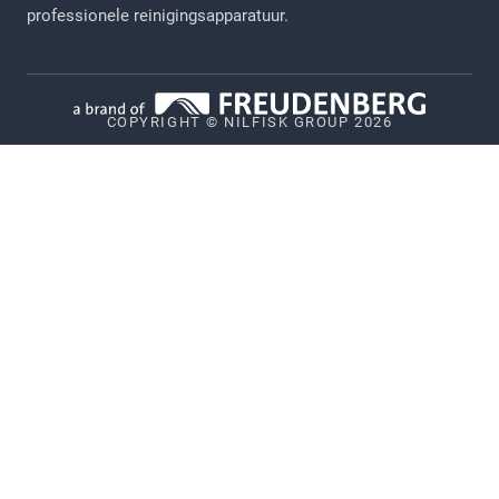
Juridische verklaring
professionele reinigingsapparatuur.
Privacy
Cookiebeleid
COPYRIGHT © NILFISK GROUP 2026
Vulnerability Disclosure Policy
Whistleblower System