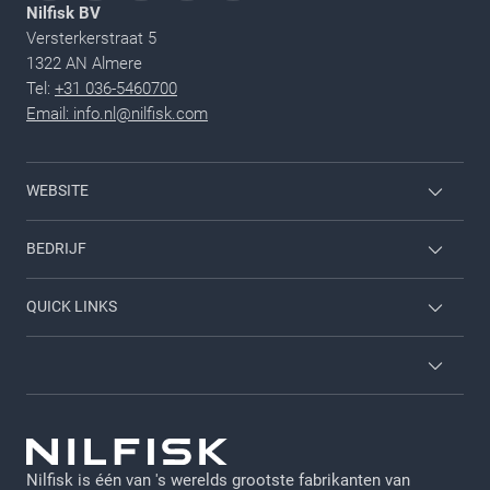
Nilfisk BV
Versterkerstraat 5
1322 AN Almere
Tel:
+31 036-5460700
Email: info.nl@nilfisk.com
WEBSITE
Home & garden
BEDRIJF
Inloggen werknemer
Neem contact met ons op
QUICK LINKS
Carrieres
Over ons
Diensten
Brochures
Algemene voorwaarden
Viper
GDPR - NL
Nilfisk is één van 's werelds grootste fabrikanten van