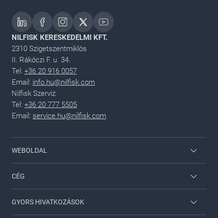
NILFISK KERESKEDELMI KFT.
2310 Szigetszentmiklós
II. Rákóczi F. u. 34.
Tel:
+36 20 916 0057
Email:
info.hu@nilfisk.com
Nilfisk Szerviz
Tel:
+36 20 777 5505
Email:
service.hu@nilfisk.com
WEBOLDAL
Dolgozói bejelentkezés
CÉG
Nilfisk Háztartási
Lépjen velünk kapcsolatba
GYORS HIVATKOZÁSOK
Viper
A Nilfiskről