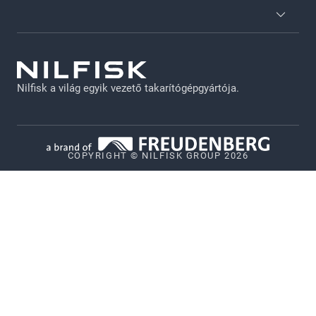
Nilfisk Szolgáltatások
Katalógusok
GDPR - HU
Karrier
Jogi nyilatkozat
Nilfisk a világ egyik vezető takarítógépgyártója.
Adatvédelmi irányelvek
Süti szabályzat
Vulnerability Disclosure Policy
COPYRIGHT © NILFISK GROUP 2026
Whistleblower System