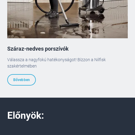
Száraz-nedves porszívók
Válassza a nagyfokú hatékonyságot! Bízzon a Nilfisk
szakértelmében
Bővebben
Előnyök: