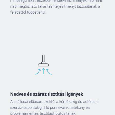
minőségű alkatrészekkel rendelkezik, amelyek nap mint
nap megbízható takarítási teljesítményt biztosítanak a
feladattól függetlenül.
Nedves és száraz tisztítási igények
A szállodai előcsarnokoktól a kórházakig és autóipari
szervizközpontokig, álló porszívóink hatékony és
problémamentes tisztítást biztosítanak.