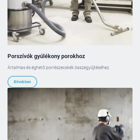
Porszívók gyúlékony porokhoz
Ártalmas és éghető porrészecskék összegyűjtéséhez.
Bővebben