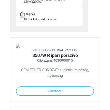
összegyűjtése
Márka
Nilfisk Industrial Vacuum
NILFISK INDUSTRIAL VACUUM
3507W R ipari porszívó
Cikkszám: 4030900015
CFM FEHÉR SOROZAT: Higiénia, minőség,
biztonság
Bővebben