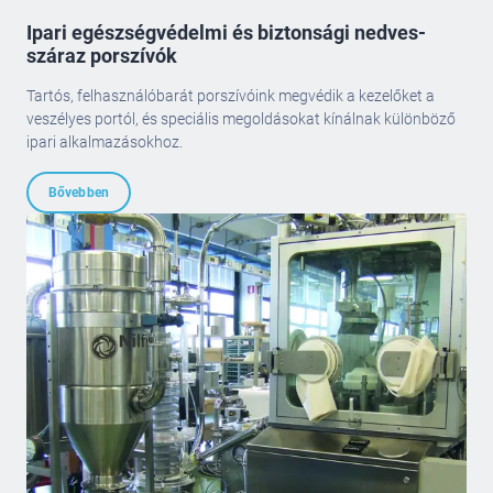
Ipari egészségvédelmi és biztonsági nedves-
száraz porszívók
Tartós, felhasználóbarát porszívóink megvédik a kezelőket a
veszélyes portól, és speciális megoldásokat kínálnak különböző
ipari alkalmazásokhoz.
Bővebben