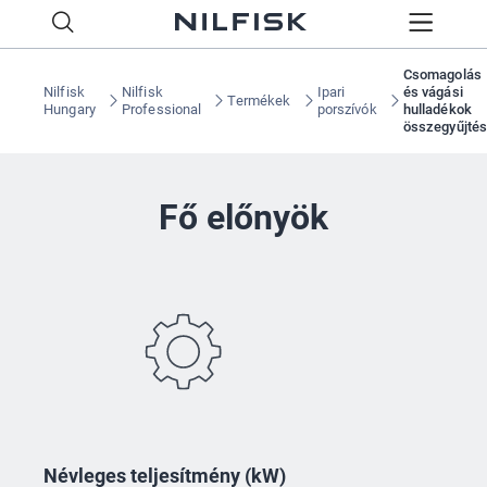
Csomagolás
Nilfisk
Nilfisk
Ipari
és vágási
Termékek
Hungary
Professional
porszívók
hulladékok
összegyűjté
Fő előnyök
Névleges teljesítmény (kW)