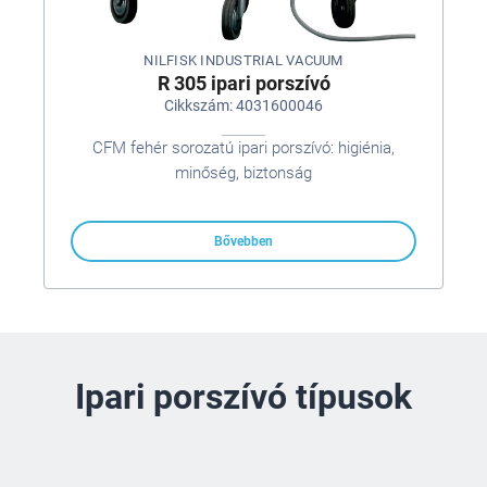
NILFISK INDUSTRIAL VACUUM
R 305 ipari porszívó
Cikkszám: 4031600046
CFM fehér sorozatú ipari porszívó: higiénia,
minőség, biztonság
Bővebben
Ipari porszívó típusok