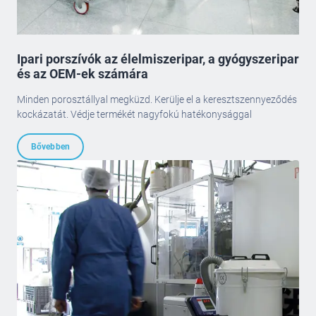
Ipari porszívók az élelmiszeripar, a gyógyszeripar
és az OEM-ek számára
Minden porosztállyal megküzd. Kerülje el a keresztszennyeződés
kockázatát. Védje termékét nagyfokú hatékonysággal
Bővebben