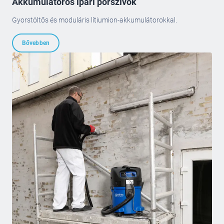
Akkumulátoros ipari porszívók
Gyorstöltős és moduláris lítiumion-akkumulátorokkal.
Bővebben