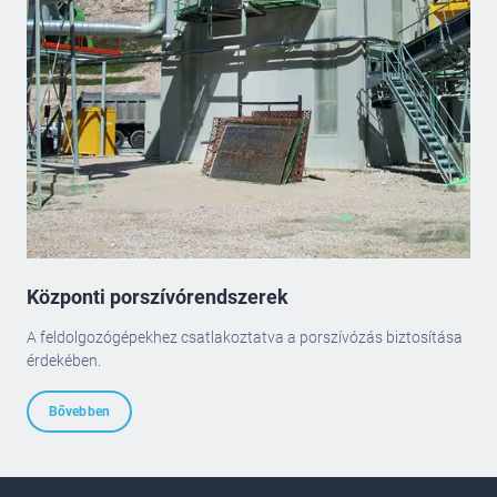
Központi porszívórendszerek
A feldolgozógépekhez csatlakoztatva a porszívózás biztosítása
érdekében.
Bővebben