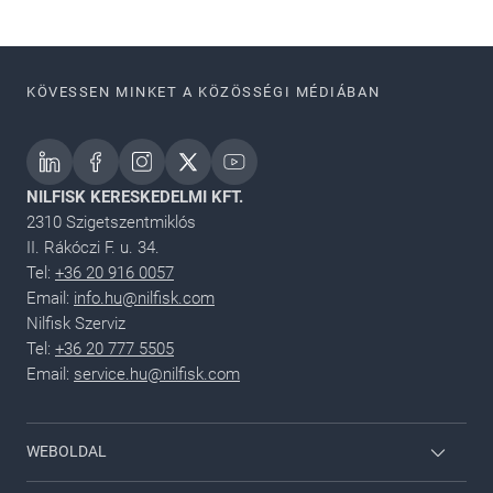
KÖVESSEN MINKET A KÖZÖSSÉGI MÉDIÁBAN
NILFISK KERESKEDELMI KFT.
2310 Szigetszentmiklós
II. Rákóczi F. u. 34.
Tel:
+36 20 916 0057
Email:
info.hu@nilfisk.com
Nilfisk Szerviz
Tel:
+36 20 777 5505
Email:
service.hu@nilfisk.com
WEBOLDAL
Dolgozói bejelentkezés