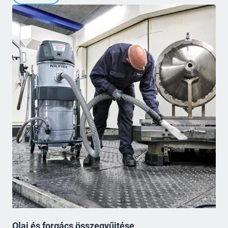
Olaj és forgács összegyűjtése