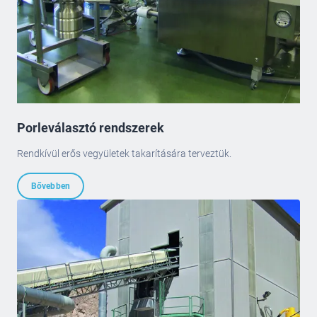
Porleválasztó rendszerek
Rendkívül erős vegyületek takarítására terveztük.
Bővebben