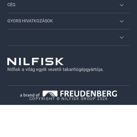
CÉG
Nilfisk Háztartási
Lépjen velünk kapcsolatba
GYORS HIVATKOZÁSOK
Viper
A Nilfiskről
Nilfisk Szolgáltatások
Katalógusok
GDPR - HU
Karrier
Jogi nyilatkozat
Nilfisk a világ egyik vezető takarítógépgyártója.
Adatvédelmi irányelvek
Süti szabályzat
Vulnerability Disclosure Policy
COPYRIGHT © NILFISK GROUP 2026
Whistleblower System