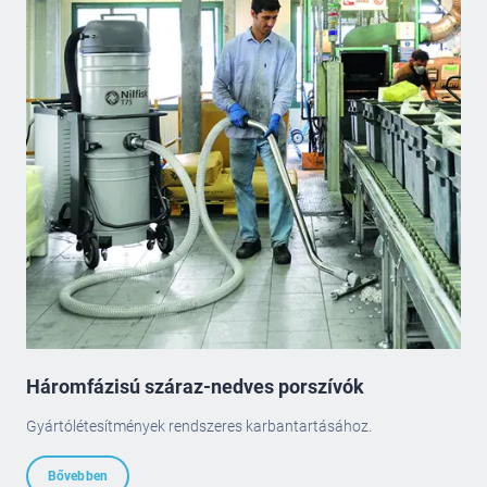
Háromfázisú száraz-nedves porszívók
Gyártólétesítmények rendszeres karbantartásához.
Bővebben