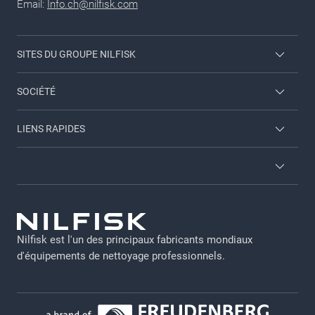
Email:
Info.ch@nilfisk.com
SITES DU GROUPE NILFISK
Catalogue blue line
SOCIÉTÉ
Catalogue grey line
Nous contacter
LIENS RAPIDES
Nilfisk Consumer
A propos de nous
A propos de nous
Viper
Carrière
Conditions générales
Brochures
GDPR - FR
Employee login
Nilfisk est l'un des principaux fabricants mondiaux
Clause légale
d'équipements de nettoyage professionnels.​​​​​
Devenir distributeur Nilfisk
Politique de confidentialité
Politique relative aux cookies