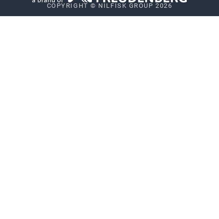
COPYRIGHT © NILFISK GROUP 2026
Vulnerability Disclosure Policy
Whistleblower System