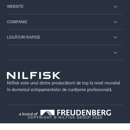
WEBSITE
Employee login
COMPANIE
Viper
Contacte
LEGĂTURI RAPIDE
Despre Nilfisk
Servicii
Brosuri
GDPR
Precizări legale
Nilfisk este unul dintre producătorii de top la nivel mondial
Politică de confidențialitate
în domeniul echipamentelor de curățenie profesională.
Politica privind modulele cookie
Vulnerability Disclosure Policy
COPYRIGHT © NILFISK GROUP 2026
Whistleblower System