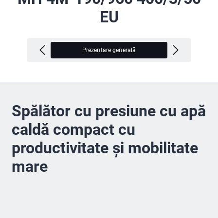
EU
Prezentare generală
V
Spălător cu presiune cu apă
caldă compact cu
productivitate şi mobilitate
mare