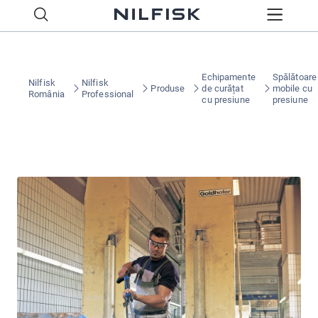
Echipamente
Spălătoare
Nilfisk
Nilfisk
Produse
de curățat
mobile cu
România
Professional
cu presiune
presiune