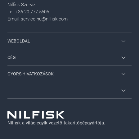
Nilfisk Szerviz
Tel:
+36 20 777 5505
Email:
service.hu@nilfisk.com
WEBOLDAL
Dolgozói bejelentkezés
CÉG
Nilfisk Háztartási
Lépjen velünk kapcsolatba
GYORS HIVATKOZÁSOK
Viper
A Nilfiskről
Nilfisk Szolgáltatások
Katalógusok
GDPR - HU
Karrier
Jogi nyilatkozat
Nilfisk a világ egyik vezető takarítógépgyártója.
Adatvédelmi irányelvek
Süti szabályzat