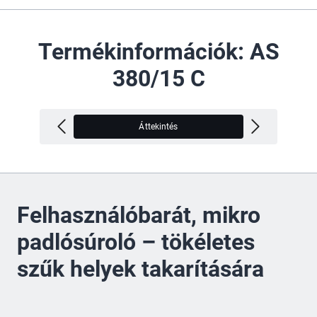
Termékinformációk: AS
380/15 C
Áttekintés
M
Felhasználóbarát, mikro
padlósúroló – tökéletes
szűk helyek takarítására