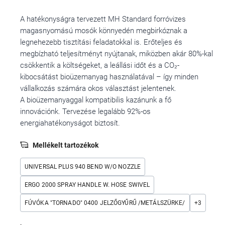
A hatékonyságra tervezett MH Standard forróvizes
magasnyomású mosók könnyedén megbirkóznak a
legnehezebb tisztítási feladatokkal is. Erőteljes és
megbízható teljesítményt nyújtanak, miközben akár 80%-kal
csökkentik a költségeket, a leállási időt és a CO₂-
kibocsátást bioüzemanyag használatával – így minden
vállalkozás számára okos választást jelentenek.
A bioüzemanyaggal kompatibilis kazánunk a fő
innovációnk. Tervezése legalább 92%-os
energiahatékonyságot biztosít.
Mellékelt tartozékok
UNIVERSAL PLUS 940 BEND W/O NOZZLE
ERGO 2000 SPRAY HANDLE W. HOSE SWIVEL
FÚVÓKA "TORNADO" 0400 JELZŐGYŰRŰ /METÁLSZÜRKE/
+
3