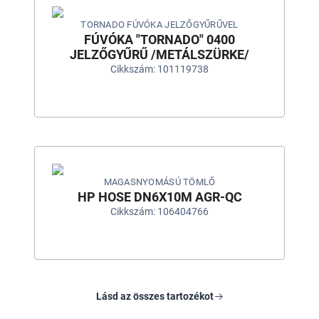
TORNADO FÚVÓKA JELZŐGYŰRŰVEL
FÚVÓKA "TORNADO" 0400
JELZŐGYŰRŰ /METÁLSZÜRKE/
Cikkszám: 101119738
MAGASNYOMÁSÚ TÖMLŐ
HP HOSE DN6X10M AGR-QC
Cikkszám: 106404766
Lásd az összes tartozékot