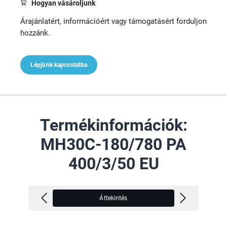
Hogyan vásároljunk
Árajánlatért, információért vagy támogatásért forduljon
hozzánk.
Lépjünk kapcsolatba
Termékinformációk:
MH30C-180/780 PA
400/3/50 EU
Áttekintés
M