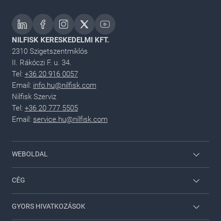
NILFISK KERESKEDELMI KFT.
2310 Szigetszentmiklós
II. Rákóczi F. u. 34.
Tel:
+36 20 916 0057
Email:
info.hu@nilfisk.com
Nilfisk Szerviz
Tel:
+36 20 777 5505
Email:
service.hu@nilfisk.com
WEBOLDAL
Dolgozói bejelentkezés
CÉG
Nilfisk Háztartási
Lépjen velünk kapcsolatba
GYORS HIVATKOZÁSOK
Viper
A Nilfiskről