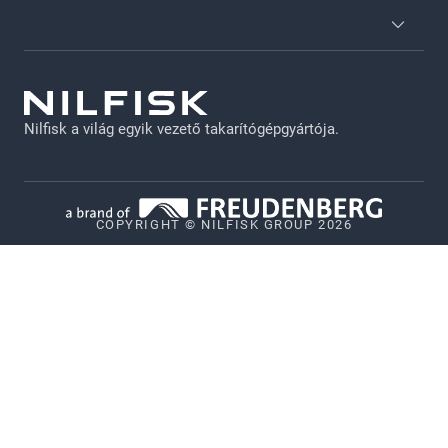
Nilfisk Szolgáltatások
Katalógusok
GDPR - HU
Karrier
Jogi nyilatkozat
Nilfisk a világ egyik vezető takarítógépgyártója.
Adatvédelmi irányelvek
Süti szabályzat
Vulnerability Disclosure Policy
COPYRIGHT © NILFISK GROUP 2026
Whistleblower System