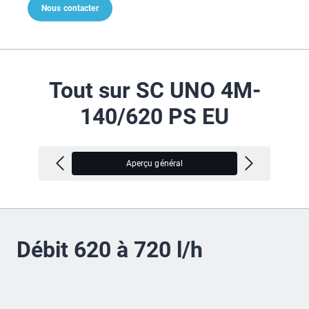
Nous contacter
Tout sur SC UNO 4M-
140/620 PS EU
Aperçu général
V
Débit 620 à 720 l/h