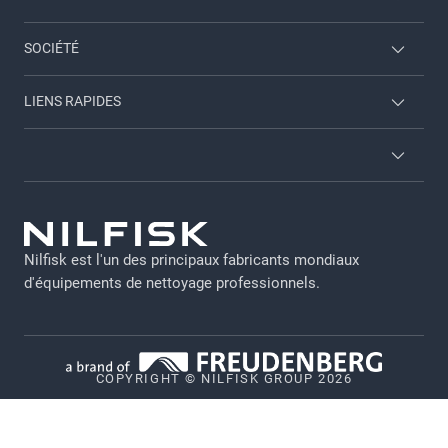
Nilfisk Consumer
SOCIÉTÉ
Nous contacter
LIENS RAPIDES
A propos de nous
A propos de nous
Carriere
Conditions générales
Brochures
GDPR-FR
Connexion Employés
Nilfisk est l'un des principaux fabricants mondiaux
Declaration Nilfisk EGAPRO 2024
d'équipements de nettoyage professionnels.
Notice légale
Politique de confidentialité
COPYRIGHT © NILFISK GROUP 2026
Politique relative aux cookies
Vulnerability Disclosure Policy