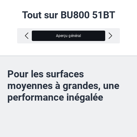
Tout sur BU800 51BT
Aperçu général
V
Pour les surfaces
moyennes à grandes, une
performance inégalée