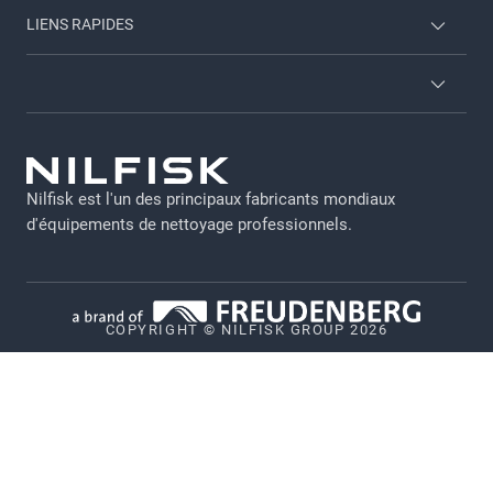
Nous contacter
LIENS RAPIDES
A propos de nous
A propos de nous
Carriere
Conditions générales
Brochures
GDPR-FR
Connexion Employés
Nilfisk est l'un des principaux fabricants mondiaux
Declaration Nilfisk EGAPRO 2024
d'équipements de nettoyage professionnels.
Notice légale
Politique de confidentialité
COPYRIGHT © NILFISK GROUP 2026
Politique relative aux cookies
Vulnerability Disclosure Policy
Whistleblower System