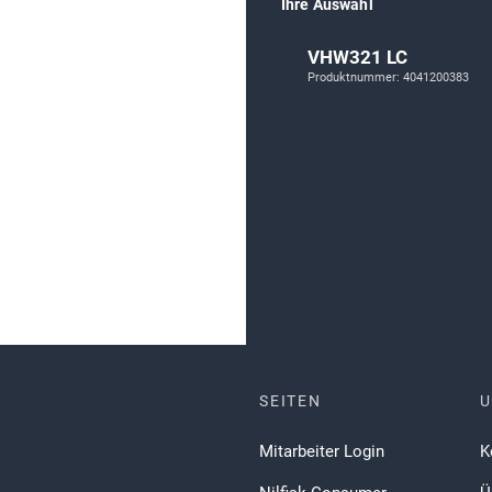
Ihre Auswahl
VHW321 LC
Produktnummer: 4041200383
SEITEN
Mitarbeiter Login
K