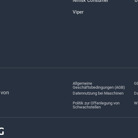
Nilfisk Consumer
Ü
Viper
Allgemeine
G
Geschäftsbedingungen (AGB)
r von
Datennutzung bei Maschinen
Da
Politik zur Offenlegung von
Wh
Schwachstellen