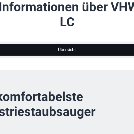
 Informationen über V
LC
Übersicht
komfortabelste
striestaubsauger