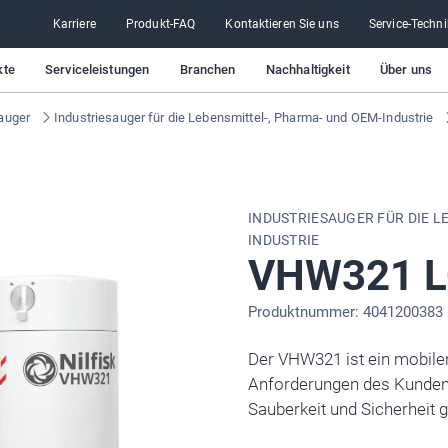
Karriere
Produkt-FAQ
Kontaktieren Sie uns
Service-Techni
kte
Serviceleistungen
Branchen
Nachhaltigkeit
Über uns
auger
Industriesauger für die Lebensmittel-, Pharma- und OEM-Industrie
INDUSTRIESAUGER FÜR DIE L
INDUSTRIE
VHW321 L
Produktnummer: 4041200383
Der VHW321 ist ein mobiler
Anforderungen des Kunden
Sauberkeit und Sicherheit g