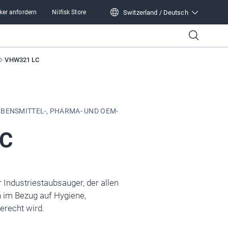
Switzerland / Deutsch
ker anfordern
Nilfisk Store
Switzerland / Deutsch
VHW321 LC
EBENSMITTEL-, PHARMA- UND OEM-
C
 Industriestaubsauger, der allen
 im Bezug auf Hygiene,
erecht wird.