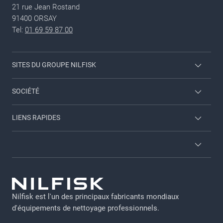
21 rue Jean Rostand
91400 ORSAY
Tel:
01 69 59 87 00
SITES DU GROUPE NILFISK
Nilfisk Consumer
SOCIÉTÉ
Nous contacter
LIENS RAPIDES
A propos de nous
A propos de nous
Carriere
Conditions générales
Brochures
GDPR-FR
Connexion Employés
Nilfisk est l'un des principaux fabricants mondiaux
Declaration Nilfisk EGAPRO 2024
d'équipements de nettoyage professionnels.
Notice légale