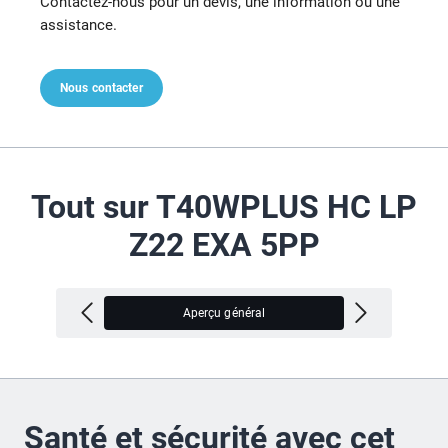
Contactez-nous pour un devis, une information ou une
assistance.
Nous contacter
Tout sur T40WPLUS HC LP
Z22 EXA 5PP
Aperçu général
V
Santé et sécurité avec cet