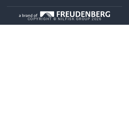
Politique de confidentialité
COPYRIGHT © NILFISK GROUP 2026
Politique relative aux cookies
Vulnerability Disclosure Policy
Whistleblower System