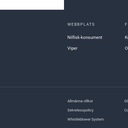
WEBBPLATS
F
Nilfisk-konsument
K
Viper
O
Allmänna villkor
G
Sekretesspolicy
Co
Whistleblower System