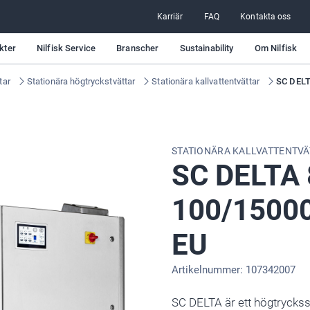
Karriär
FAQ
Kontakta oss
kter
Nilfisk Service
Branscher
Sustainability
Om Nilfisk
tar
Stationära högtryckstvättar
Stationära kallvattentvättar
SC DELT
STATIONÄRA KALLVATTENTVÄ
SC DELTA
100/15000
EU
Artikelnummer: 107342007
SC DELTA är ett högtryck