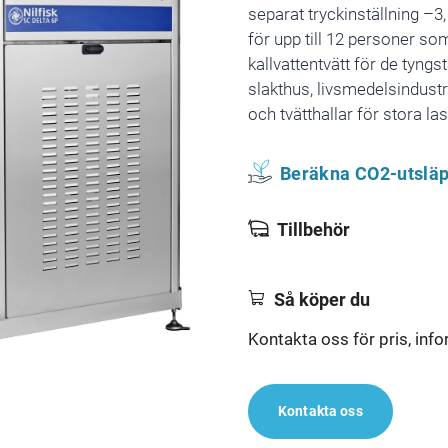
separat tryckinställning –3
för upp till 12 personer so
kallvattentvätt för de tyngs
slakthus, livsmedelsindustr
och tvätthallar för stora las
Beräkna CO2-utsläp
Tillbehör
Så köper du
Kontakta oss för pris, info
Kontakta oss