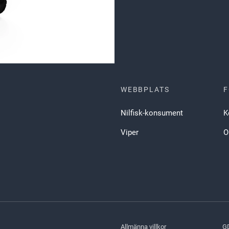
WEBBPLATS
F
Nilfisk-konsument
K
Viper
O
Allmänna villkor
G