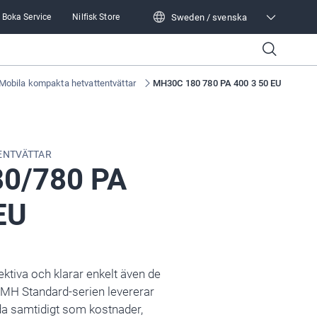
Sweden / svenska
Boka Service
Nilfisk Store
Sweden / svenska
Mobila kompakta hetvattentvättar
MH30C 180 780 PA 400 3 50 EU
ENTVÄTTAR
0/780 PA
EU
ektiva och klarar enkelt även de
 MH Standard-serien levererar
tanda samtidigt som kostnader,