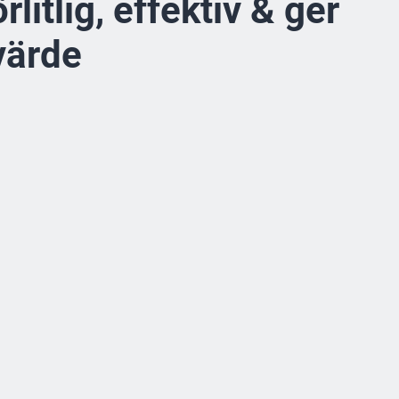
örlitlig, effektiv & ger
värde