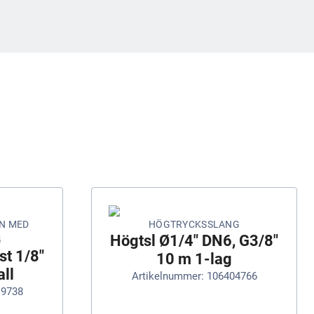
N MED
HÖGTRYCKSSLANG
Högtsl Ø1/4" DN6, G3/8"
G
st 1/8"
10 m 1-lag
ll
Artikelnummer: 106404766
19738