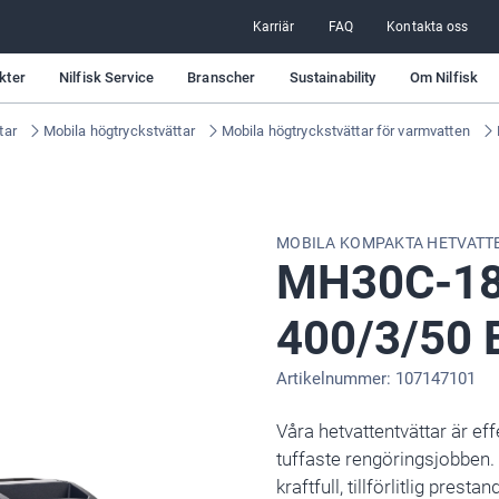
Karriär
FAQ
Kontakta oss
kter
Nilfisk Service
Branscher
Sustainability
Om Nilfisk
tar
Mobila högtryckstvättar
Mobila högtryckstvättar för varmvatten
MOBILA KOMPAKTA HETVATT
MH30C-18
400/3/50 
Artikelnummer: 107147101
Våra hetvattentvättar är eff
tuffaste rengöringsjobben.
kraftfull, tillförlitlig pres