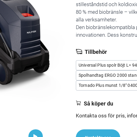
stilleståndstid och koldiox
80 % med biobränsle – vilket
alla verksamheter.
Den biobränslekompatibla p
innovationen. Dess konstruk
Tillbehör
Universal Plus spolr Böjt L= 9
Spolhandtag ERGO 2000 stan
Tornado Plus munst 1/8" 0400
Så köper du
Kontakta oss för pris, info