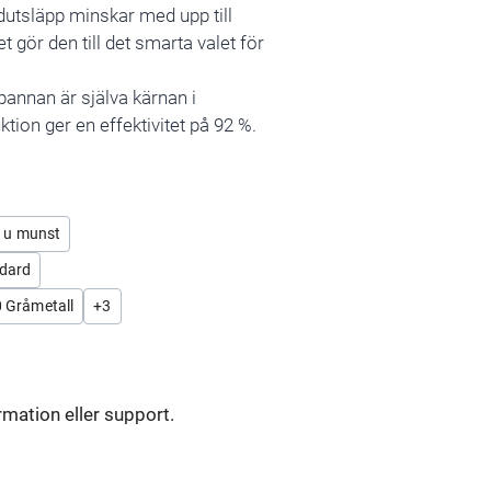
idutsläpp minskar med upp till
 gör den till det smarta valet för
annan är själva kärnan i
tion ger en effektivitet på 92 %.
4 u munst
dard
 Gråmetall
+
3
rmation eller support.