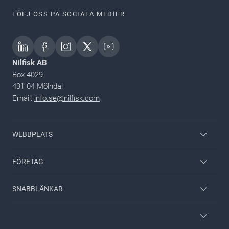
FÖLJ OSS PÅ SOCIALA MEDIER
Nilfisk AB
Box 4029
431 04 Mölndal
Email:
info.se@nilfisk.com
WEBBPLATS
Nilfisk-konsument
FÖRETAG
Viper
Kontakta oss
SNABBLÄNKAR
Om Nilfisk
Karriär
Kataloger & Broschyrer