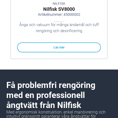
NILFISK
Nilfisk SV8000
Artikelnummer: 45000002
Ånga och vakuum för många ändamål och tuff
rengöring och desinficering
Läs mer
Få problemfri rengöring
med en professionell
ångtvätt från Nilfisk
Med ergonomisk konstruktion, enkel manövrering och
intuitivt gränssnitt garanterar våra ångtvättar för