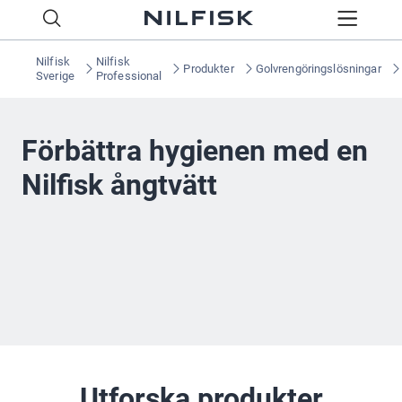
Nilfisk
Nilfisk
Produkter
Golvrengöringslösningar
Sverige
Professional
Förbättra hygienen med en
Nilfisk ångtvätt
Oavsett om du behöver kemikaliefri desinfektion eller
labbcertifierad desinfektion med rengöringsmedel täcker
våra ångtvättar in alla branscher, så att du kan
upprätthålla optimala hygienstandarder.
Utforska produkter