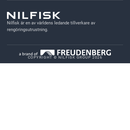
Allmänna villkor
Anställd inloggning
GDPR
Nilfisk är en av världens ledande tillverkare av
Juridisk information
rengöringsutrustning.
Sekretesspolicy
Cookiepolicy
COPYRIGHT © NILFISK GROUP 2026
Vulnerability Disclosure Policy
Whistleblower System