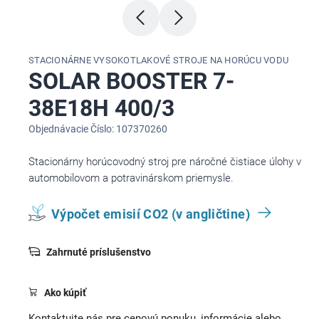
STACIONÁRNE VYSOKOTLAKOVÉ STROJE NA HORÚCU VODU
SOLAR BOOSTER 7-
38E18H 400/3
Objednávacie Číslo: 107370260
Stacionárny horúcovodný stroj pre náročné čistiace úlohy v
automobilovom a potravinárskom priemysle.
Výpočet emisií CO2 (v angličtine)
Zahrnuté príslušenstvo
Ako kúpiť
Kontaktujte nás pre cenovú ponuku, informácie alebo