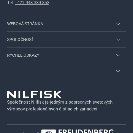
Tel:
+421 948 339 353
WEBOVÁ STRÁNKA
Prihlásenie pre zamestnancov
SPOLOČNOSŤ
Pre dom & záhradu
Kontaktujte nás
RÝCHLE ODKAZY
Viper
O spoločnosti Nilfisk
O nás
Vyhľadávač dílerov
Kariéra
GDPR
Nilfisk katalóg
Právne oznámenie
Brožúry
Spoločnosť Nilfisk je jedným z popredných svetových
Zásady ochrany osobných údajov
výrobcov profesionálnych čistiacich zariadení
GDPR - SK
Zásady používania súborov cookie
Zásady zverejňovania citlivých údajov