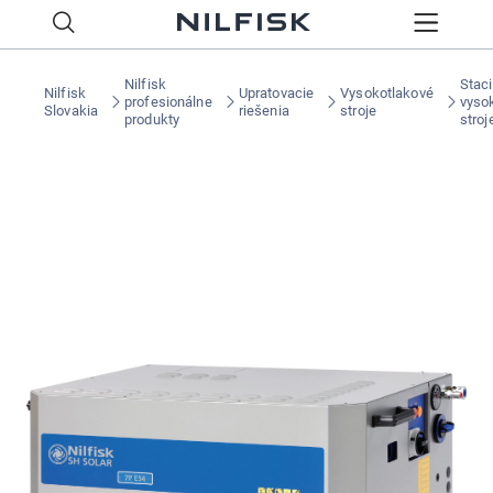
Nilfisk
Stac
Nilfisk
Upratovacie
Vysokotlakové
profesionálne
vyso
Slovakia
riešenia
stroje
produkty
stroj