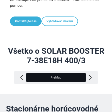
pomoc.
Kontaktujte nás
Vyhľadávač dealeru
Všetko o SOLAR BOOSTER
7-38E18H 400/3
Prehľad
V
Stacionárne horúcovodné