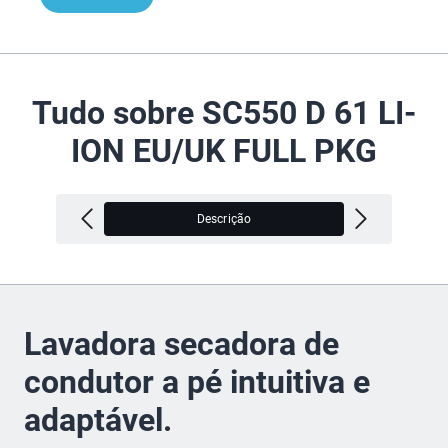
Tudo sobre SC550 D 61 LI-
ION EU/UK FULL PKG
Descrição
V
Lavadora secadora de
condutor a pé intuitiva e
adaptável.