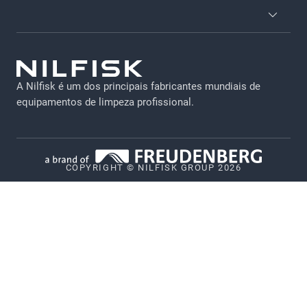
Brochuras e catálogos
Acessórios
Termos e condições
Atendimento ao cliente
Proteção de dados
Serviço técnico
A Nilfisk é um dos principais fabricantes mundiais de
Aviso legal
equipamentos de limpeza profissional.
Emprego
Política de privacidade
Política de cookies
COPYRIGHT © NILFISK GROUP 2026
Política de comunicação de vulnerabilidades
Sistema de alerta de irregularidades