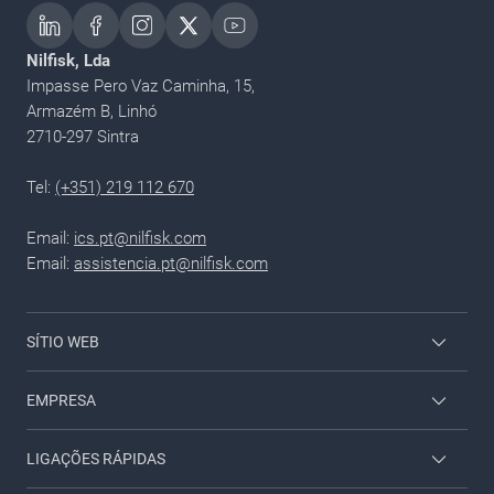
Nilfisk, Lda
Impasse Pero Vaz Caminha, 15,
Armazém B, Linhó
2710-297 Sintra
Tel:
(+351) 219 112 670
Email:
ics.pt@nilfisk.com
Email:
assistencia.pt@nilfisk.com
SÍTIO WEB
Viper Profissional
EMPRESA
Nilfisk Doméstico
Contacto
LIGAÇÕES RÁPIDAS
Acesso empregados
Sobre nos