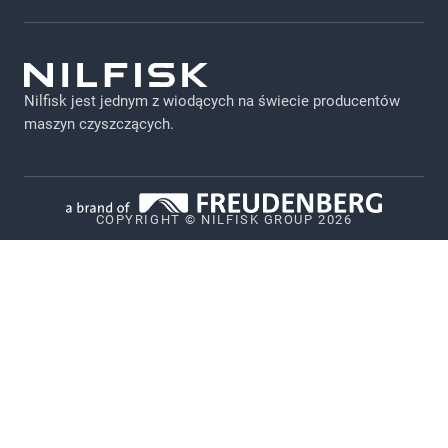
Zamów usługę serwisową
Regulamin
Login dla pracowników
RODO
Katalogi produktowe
Nilfisk jest jednym z wiodących na świecie producentów
Informacje prawne
maszyn czyszczących.
Viper
Polityka prywatności
OWS
COPYRIGHT © NILFISK GROUP 2026
OWND
Polityka dotycząca plików cookie
Code of Conduct
Vulnerability Disclosure Policy
Karta Gwarancyjna Professional
Whistleblower System