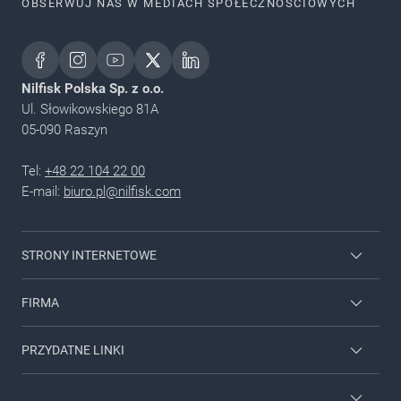
OBSERWUJ NAS W MEDIACH SPOŁECZNOŚCIOWYCH
Nilfisk Polska Sp. z o.o.
Ul. Słowikowskiego 81A
05-090 Raszyn
Tel:
+48 22 104 22 00
E-mail:
biuro.pl@nilfisk.com
STRONY INTERNETOWE
Urządzenia domowe Nilfisk
FIRMA
Maszyny czyszczące VIPER
Skontaktuj się z nami
PRZYDATNE LINKI
O nas
Nilfisk na YouTube