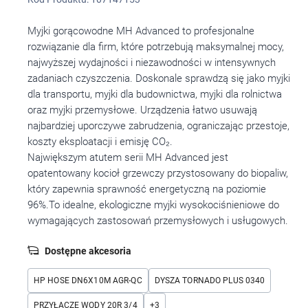
Myjki gorącowodne MH Advanced to profesjonalne
rozwiązanie dla firm, które potrzebują maksymalnej mocy,
najwyższej wydajności i niezawodności w intensywnych
zadaniach czyszczenia. Doskonale sprawdzą się jako myjki
dla transportu, myjki dla budownictwa, myjki dla rolnictwa
oraz myjki przemysłowe. Urządzenia łatwo usuwają
najbardziej uporczywe zabrudzenia, ograniczając przestoje,
koszty eksploatacji i emisję CO₂.
Największym atutem serii MH Advanced jest
opatentowany kocioł grzewczy przystosowany do biopaliw,
który zapewnia sprawność energetyczną na poziomie
96%.To idealne, ekologiczne myjki wysokociśnieniowe do
wymagających zastosowań przemysłowych i usługowych.
Dostępne akcesoria
HP HOSE DN6X10M AGR-QC
DYSZA TORNADO PLUS 0340
PRZYŁĄCZE WODY 20R 3/4
+
3