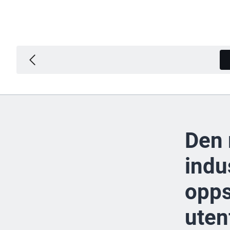
Den
indu
opps
uten