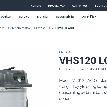
Karriere
Produkt-FAQ
Kontakt oss
Be om et
rodukter
Service
Bransjer
Sustainability
Om Nilfisk
gere
Brennbart støv
Enfase
VHS120 LC ACD
ENFASE
VHS120 L
Produktnummer: 4012300193
Modell VHS120 ACD er den 
trenger høy ytelse og komp
oppsamling av brennbart st
soner.