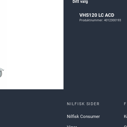
Ditt valg
VHS120 LC ACD
Produktnummer: 4012300193
NILFISK SIDER
F
Nilfisk Consumer
K