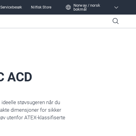
Norway / norsk
 Servicebesøk
Nilfisk Store
bokmål
Norway / norsk bokmål
C ACD
ideelle støvsugeren når du
akte dimensjoner for sikker
øv utenfor ATEX-klassifiserte