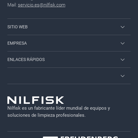
Mail:
servicio.es@nilfisk.com
SITIO WEB
Viper Profesional
EMPRESA
Nilfisk Doméstico
Contacto
ENLACES RÁPIDOS
Acceso empleados
Sobre nosotros
Catálogos y folletos
Accesorios
Términos y condiciones
Servicio técnico
Protección de datos
Atención al cliente
Nilfisk es un fabricante líder mundial de equipos y
Aviso legal
soluciones de limpieza profesionales.
Empleo
Politica de privacidad
Política de cookies