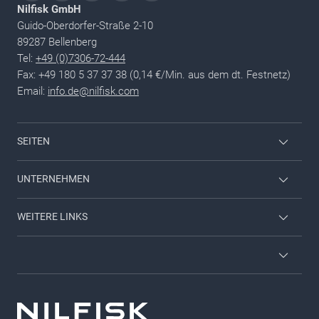
Nilfisk GmbH
Guido-Oberdorfer-Straße 2-10
89287 Bellenberg
Tel:
+49 (0)7306-72-444
Fax: +49 180 5 37 37 38 (0,14 €/Min. aus dem dt. Festnetz)
Email:
info.de@nilfisk.com
SEITEN
Mitarbeiter Login
UNTERNEHMEN
Nilfisk Consumer
Kontaktieren Sie uns
WEITERE LINKS
Viper
Über uns
Karriere
Neuheiten & Aktionen
Allgemeine Geschäftsbedingungen (AGB)
Presse
GDPR