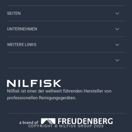
SEITEN
Mitarbeiter Login
UNTERNEHMEN
Nilfisk Consumer
Kontaktieren Sie uns
WEITERE LINKS
Viper
Über uns
Service und Wartung
Karriere-Seite
Allgemeine Geschäftsbedingungen (AGB)
Nilfisk Katalog
GDPR
Newsletter
Nilfisk ist einer der weltweit führenden Hersteller von
Impressum
professionellen Reinigungsgeräten.
Broschüren & Kataloge
Datennutzung bei Maschinen
Nilfisk-Partner werden
Datenschutz
COPYRIGHT © NILFISK GROUP 2026
Cookie-Richtlinie