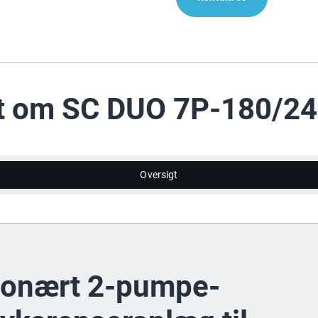
t om SC DUO 7P-180/2
Oversigt
ionært 2-pumpe-