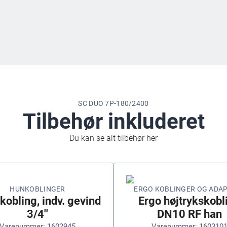
SC DUO 7P-180/2400
Tilbehør inkluderet
Du kan se alt tilbehør her
HUNKOBLINGER
ERGO KOBLINGER OG ADA
obling, indv. gevind
Ergo højtrykskobl
3/4''
DN10 RF han
Varenummer: 1602945
Varenummer: 160310