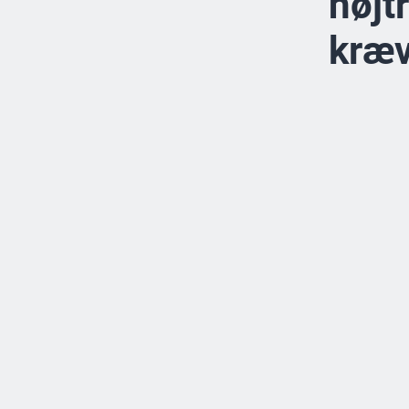
højt
kræv