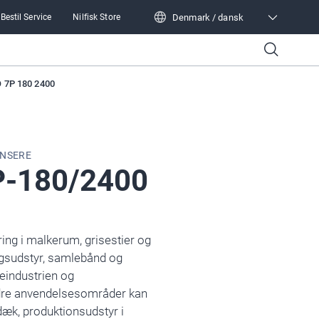
Denmark / dansk
Bestil Service
Nilfisk Store
Denmark / dansk
 7P 180 2400
ENSERE
P-180/2400
ring i malkerum, grisestier og
ningsudstyr, samlebånd og
eindustrien og
ndre anvendelsesområder kan
æk, produktionsudstyr i