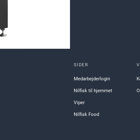
SIDER
V
Medarbejderlogin
K
Nilfisk til hjemmet
O
Viper
Nilfisk Food