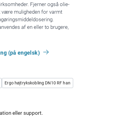
irksomheder. Fjerner også olie-
et være muligheden for varmt
engøringsmiddeldosering.
anvendes af en eller to brugere,
ng (på engelsk)
Ergo højtrykskobling DN10 RF han
ation eller support.