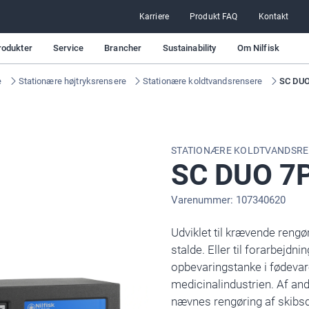
Karriere
Produkt FAQ
Kontakt
rodukter
Service
Brancher
Sustainability
Om Nilfisk
e
Stationære højtryksrensere
Stationære koldtvandsrensere
SC DUO
STATIONÆRE KOLDTVANDSR
SC DUO 7
Varenummer: 107340620
Udviklet til krævende rengø
stalde. Eller til forarbejd
opbevaringstanke i fødevar
medicinalindustrien. Af a
nævnes rengøring af skibsd