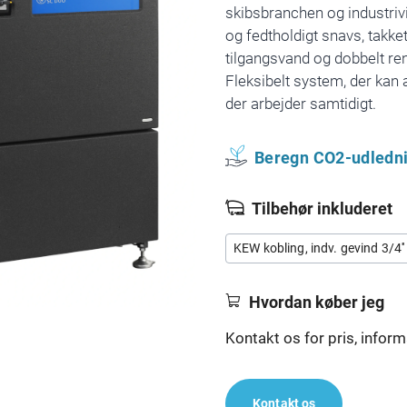
skibsbranchen og industriv
og fedtholdigt snavs, takk
tilgangsvand og dobbelt r
Fleksibelt system, der kan 
der arbejder samtidigt.
Beregn CO2-udledni
Tilbehør inkluderet
KEW kobling, indv. gevind 3/4''
Hvordan køber jeg
Kontakt os for pris, inform
Kontakt os