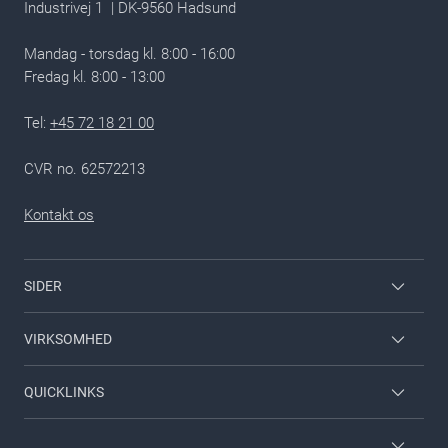
Industrivej 1 | DK-9560 Hadsund
Mandag - torsdag kl. 8:00 - 16:00
Fredag kl. 8:00 - 13:00​
Tel:
+45 72 18 21 00
CVR no. 62572213
Kontakt os
SIDER
Medarbejderlogin
VIRKSOMHED
Nilfisk til hjemmet
Kontakt
QUICKLINKS
Viper
Om Nilfisk
Om Nilfisk
Nilfisk Food