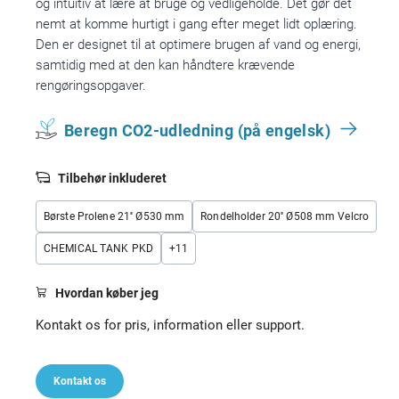
og intuitiv at lære at bruge og vedligeholde. Det gør det
nemt at komme hurtigt i gang efter meget lidt oplæring.
Den er designet til at optimere brugen af vand og energi,
samtidig med at den kan håndtere krævende
rengøringsopgaver.
Beregn CO2-udledning (på engelsk)
Tilbehør inkluderet
Børste Prolene 21'' Ø530 mm
Rondelholder 20'' Ø508 mm Velcro
CHEMICAL TANK PKD
+
11
Hvordan køber jeg
Kontakt os for pris, information eller support.
Kontakt os