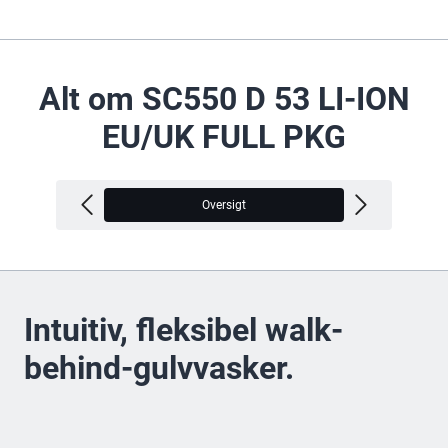
Alt om SC550 D 53 LI-ION
EU/UK FULL PKG
Oversigt
V
Intuitiv, fleksibel walk-
behind-gulvvasker.