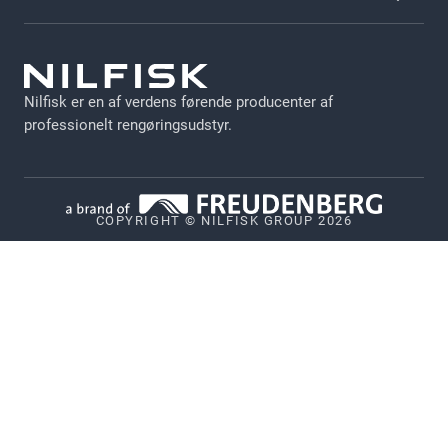
Kataloger
Vilkår og betingelser
Leveringsbetingelser
GDPR
Jobs
Nilfisk er en af verdens førende producenter af
Persondata politik
professionelt rengøringsudstyr.
Cookie Politik
Ophavsret
COPYRIGHT © NILFISK GROUP 2026
Politik for offentliggørelse af sårbarheder
Whistleblower System